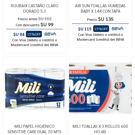
ROUBAIX CASTAÑO CLARO
AIR SUN TOALLAS HUMEDAS
DORADO 5.3
BABY X 144 CON TAPA
$U 102
$U 135
Precio antes
Precio
$U 99
Con descuento
$U 115
15%OFF
$U 84
15%OFF
Con Visa (débito o crédito) o
Mastercard (credito) del BBVA
Con Visa (débito o crédito) o
Mastercard (credito) del BBVA
MILI PAPEL HIGIENICO
MILI TOALLAS X 3 ROLLOS 600
SENSITIVE CARE DUAL 30 MTS
HOJAS