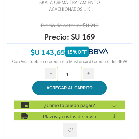
SKALA CREMA TRATAMIENTO
ACACHIONADOS 1 K
Precio de anterior:
$U 212
Precio:
$U 169
$U 143,65
15%OFF
Con Visa (débito o crédito) o Mastercard (credito) del BBVA
h
i
¿Cómo lo puedo pagar?
Plazos y costos de envío