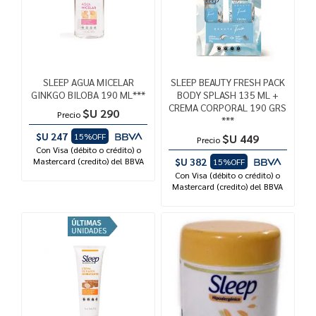
SLEEP AGUA MICELAR
SLEEP BEAUTY FRESH PACK
GINKGO BILOBA 190 ML***
BODY SPLASH 135 ML +
CREMA CORPORAL 190 GRS
$U 290
Precio
***
$U 247
15%OFF
$U 449
Precio
Con Visa (débito o crédito) o
Mastercard (credito) del BBVA
$U 382
15%OFF
Con Visa (débito o crédito) o
Mastercard (credito) del BBVA