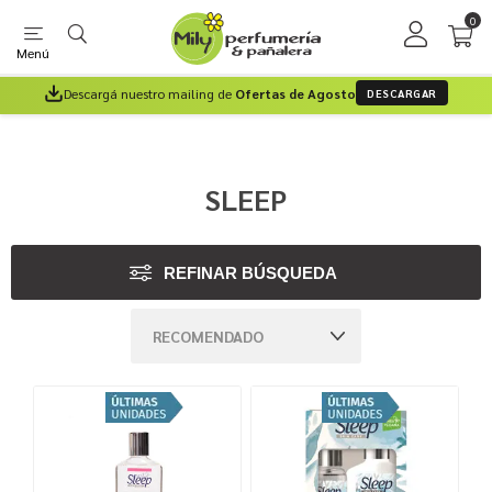
0
Menú
Descargá nuestro mailing de
Ofertas de Agosto
DESCARGAR
SLEEP
REFINAR BÚSQUEDA