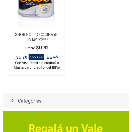
SNOB ROLLO COCINA 60
HOJAS X2***
$U 82
Precio
$U 70
15%OFF
Con Visa (débito o crédito) o
Mastercard (credito) del BBVA
Categorías