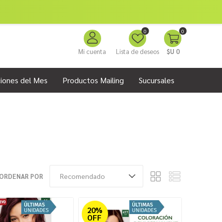
0
0
Mi cuenta
Lista de deseos
$U 0
iones del Mes
Productos Mailing
Sucursales
ORDENAR POR
20%
OFF