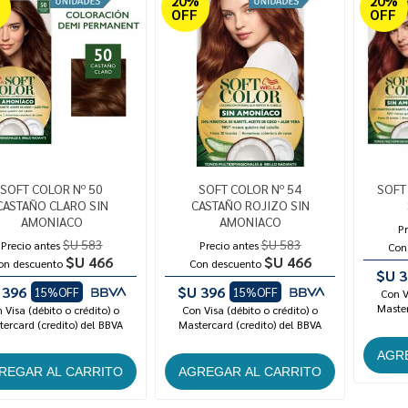
%
20%
20%
OFF
OFF
SOFT COLOR Nº 50
SOFT COLOR Nº 54
SOFT
CASTAÑO CLARO SIN
CASTAÑO ROJIZO SIN
AMONIACO
AMONIACO
Pr
$U 583
$U 583
Precio antes
Precio antes
Con
$U 466
$U 466
on descuento
Con descuento
$U 3
 396
$U 396
15%OFF
15%OFF
Con V
Master
 Visa (débito o crédito) o
Con Visa (débito o crédito) o
ercard (credito) del BBVA
Mastercard (credito) del BBVA