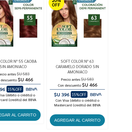
20%
OFF
 COLOR Nº 55 CAOBA
SOFT COLOR Nº 63
SIN AMONIACO
CARAMELO DORADO SIN
AMONIACO
$U 583
ecio antes
$U 466
$U 583
Precio antes
 descuento
$U 466
Con descuento
96
15%OFF
$U 396
15%OFF
isa (débito o crédito) o
card (credito) del BBVA
Con Visa (débito o crédito) o
Mastercard (credito) del BBVA