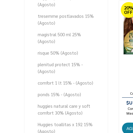
(Agosto)
20
OFF
tresemme postlavados 15%
(Agosto)
magistral 500 ml 25%
(Agosto)
risque 50% (Agosto)
plenitud protect 15% -
(Agosto)
comfort 1 lt 15% - (Agosto)
C
ponds 15% - (Agosto)
$U
huggies natural care y soft
Con
comfort 30% (Agosto)
Mast
Huggies toallitas x 192 15%
(Agosto)