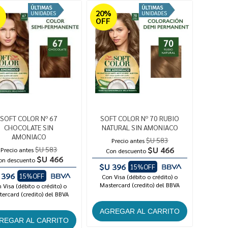
%
20%
OFF
SOFT COLOR Nº 67
SOFT COLOR Nº 70 RUBIO
CHOCOLATE SIN
NATURAL SIN AMONIACO
AMONIACO
$U 583
Precio antes
$U 583
$U 466
Precio antes
Con descuento
$U 466
on descuento
$U 396
15%OFF
 396
15%OFF
Con Visa (débito o crédito) o
Mastercard (credito) del BBVA
 Visa (débito o crédito) o
ercard (credito) del BBVA