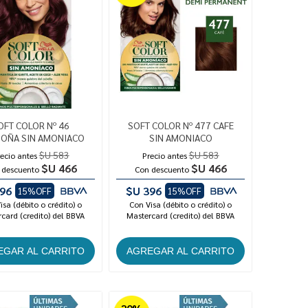
OFT COLOR Nº 46
SOFT COLOR Nº 477 CAFE
OÑA SIN AMONIACO
SIN AMONIACO
$U 583
$U 583
ecio antes
Precio antes
$U 466
$U 466
 descuento
Con descuento
96
$U 396
15%OFF
15%OFF
isa (débito o crédito) o
Con Visa (débito o crédito) o
card (credito) del BBVA
Mastercard (credito) del BBVA