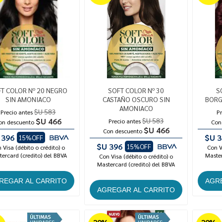
T COLOR Nº 20 NEGRO
SOFT COLOR Nº 30
S
SIN AMONIACO
CASTAÑO OSCURO SIN
BORG
AMONIACO
$U 583
Precio antes
Pr
$U 466
$U 583
Precio antes
on descuento
Con
$U 466
Con descuento
 396
$U 3
15%OFF
$U 396
15%OFF
 Visa (débito o crédito) o
Con V
ercard (credito) del BBVA
Master
Con Visa (débito o crédito) o
Mastercard (credito) del BBVA