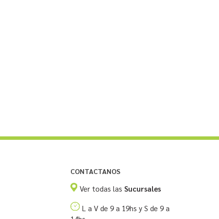
CONTACTANOS
Ver todas las
Sucursales
L a V de 9 a 19hs y S de 9 a
14hs