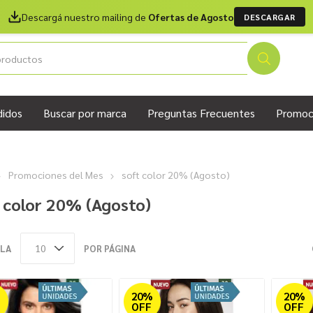
Descargá nuestro mailing de
Ofertas de Agosto
DESCARGAR
didos
Buscar por marca
Preguntas Frecuentes
Promoc
Promociones del Mes
soft color 20% (Agosto)
 color 20% (Agosto)
LA
POR PÁGINA
%
20%
20%
OFF
OFF