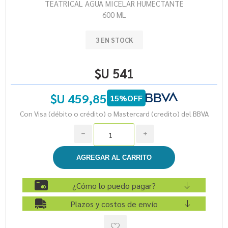
TEATRICAL AGUA MICELAR HUMECTANTE
600 ML
3 EN STOCK
$U 541
$U 459,85
15%OFF
Con Visa (débito o crédito) o Mastercard (credito) del BBVA
h
i
¿Cómo lo puedo pagar?
Plazos y costos de envío