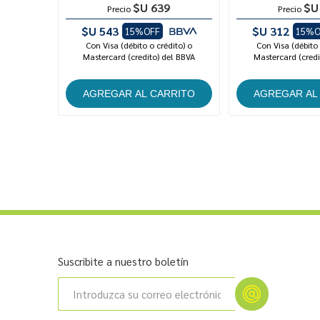
$U 639
$U
Precio
Precio
$U 543
$U 312
15%OFF
15%O
Con Visa (débito o crédito) o
Con Visa (débito 
Mastercard (credito) del BBVA
Mastercard (credi
Suscribite a nuestro boletín