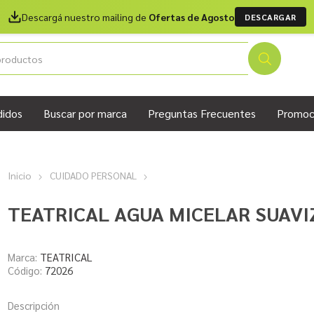
Descargá nuestro mailing de
Ofertas de Agosto
DESCARGAR
didos
Buscar por marca
Preguntas Frecuentes
Promoc
Inicio
CUIDADO PERSONAL
TEATRICAL AGUA MICELAR SUAVI
Marca:
TEATRICAL
Código:
72026
Descripción