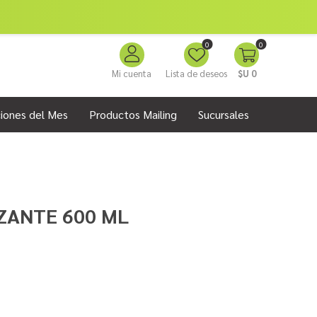
0
0
Mi cuenta
Lista de deseos
$U 0
iones del Mes
Productos Mailing
Sucursales
ZANTE 600 ML