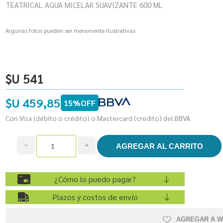
TEATRICAL AGUA MICELAR SUAVIZANTE 600 ML
Algunas fotos pueden ser meramente ilustrativas
$U 541
$U 459,85
15%OFF
Con Visa (débito o crédito) o Mastercard (credito) del BBVA
h
i
¿Cómo lo puedo pagar?
Plazos y costos de envío
AGREGAR A W