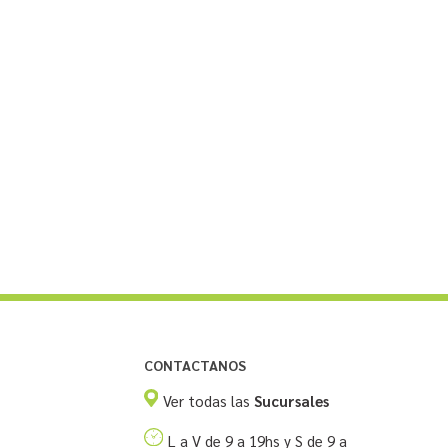
CONTACTANOS
Ver todas las
Sucursales
L a V de 9 a 19hs y S de 9 a