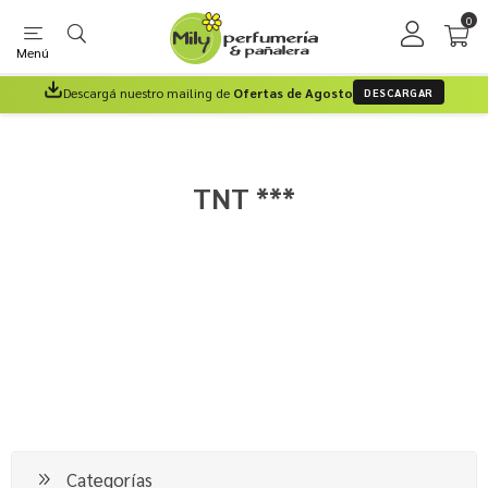
0
Menú
Descargá nuestro mailing de
Ofertas de Agosto
DESCARGAR
TNT ***
Categorías