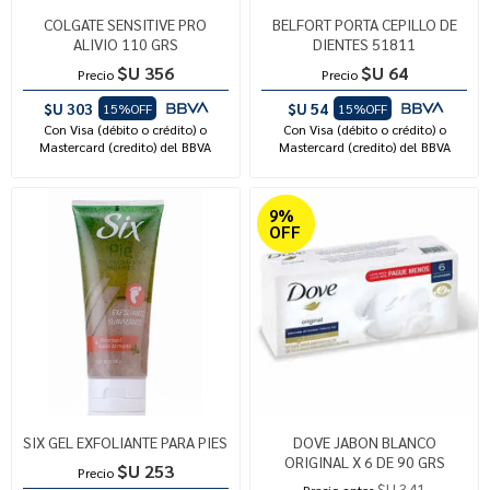
COLGATE SENSITIVE PRO
BELFORT PORTA CEPILLO DE
ALIVIO 110 GRS
DIENTES 51811
$U 356
$U 64
Precio
Precio
$U 303
$U 54
15%OFF
15%OFF
Con Visa (débito o crédito) o
Con Visa (débito o crédito) o
Mastercard (credito) del BBVA
Mastercard (credito) del BBVA
9%
OFF
SIX GEL EXFOLIANTE PARA PIES
DOVE JABON BLANCO
ORIGINAL X 6 DE 90 GRS
$U 253
Precio
$U 341
Precio antes