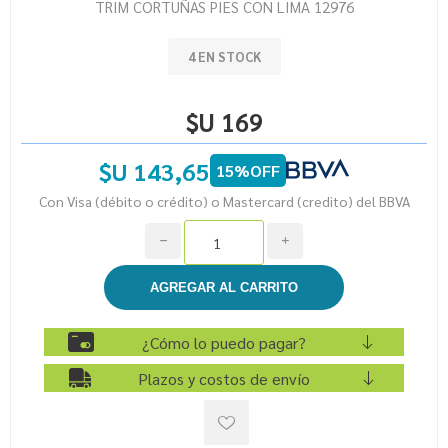
TRIM CORTUÑAS PIES CON LIMA 12976
4 EN STOCK
$U 169
$U 143,65
15%OFF
Con Visa (débito o crédito) o Mastercard (credito) del BBVA
h
i
¿Cómo lo puedo pagar?
Plazos y costos de envío