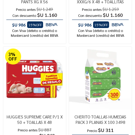
PANTS XG X 56
XXXG/6 X 48 + TOALLITAS
$U 1.249
$U 1.259
Precio antes
Precio antes
$U 1.160
$U 1.160
Con descuento
Con descuento
$U 986
$U 986
15%OFF
15%OFF
Con Visa (débito o crédito) o
Con Visa (débito o crédito) o
Mastercard (credito) del BBVA
Mastercard (credito) del BBVA
3%
OFF
HUGGIES SUPREME CARE P/1 X
CHERITO TOALLAS HUMEDAS
50 + TOALLAS X 48
PACK 3 PLANAS X 100 3498
$U 887
$U 311
Precio antes
Precio