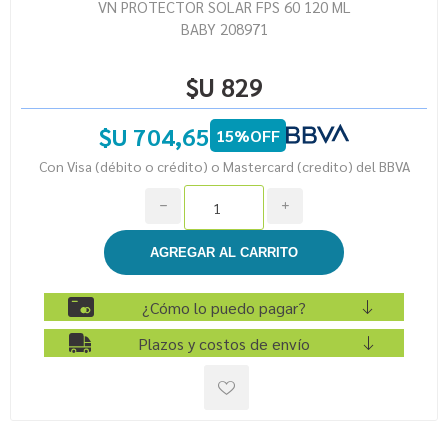
VN PROTECTOR SOLAR FPS 60 120 ML
BABY 208971
$U 829
$U 704,65
15%OFF
Con Visa (débito o crédito) o Mastercard (credito) del BBVA
h
i
¿Cómo lo puedo pagar?
Plazos y costos de envío