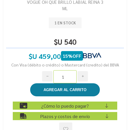
VOGUE OH QUE BRILLO LABIAL REINA 3
ML
1 EN STOCK
$U 540
$U 459,00
15%OFF
Con Visa (débito o crédito) o Mastercard (credito) del BBVA
h
i
¿Cómo lo puedo pagar?
Plazos y costos de envío