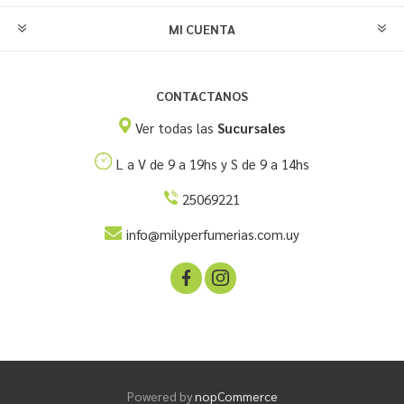
MI CUENTA
CONTACTANOS
Ver todas las
Sucursales
L a V de 9 a 19hs y S de 9 a 14hs
25069221
info@milyperfumerias.com.uy
Powered by
nopCommerce