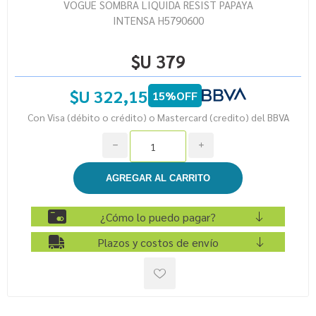
VOGUE SOMBRA LIQUIDA RESIST PAPAYA
INTENSA H5790600
$U 379
$U 322,15
15%OFF
Con Visa (débito o crédito) o Mastercard (credito) del BBVA
h
i
¿Cómo lo puedo pagar?
Plazos y costos de envío