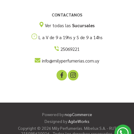
CONTACTANOS
Ver todas las
Sucursales
L a V de 9 a 19hs y S de 9 a 14hs
25069221
info@milyperfumerias.com.uy
Powered by
nopCommerce
Designed by
AgileWorks
Copyright © 2026 Mily Perfumerías. Mibelux S.A. - RUT
215095630016 - Todos los derechos reservados.