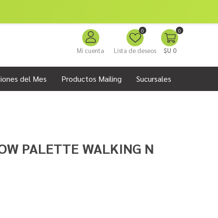
0
0
Mi cuenta
Lista de deseos
$U 0
iones del Mes
Productos Mailing
Sucursales
DOW PALETTE WALKING N