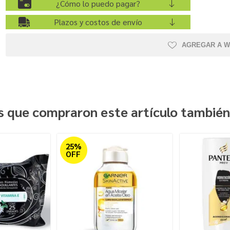
¿Cómo lo puedo pagar?
Plazos y costos de envío
AGREGAR A W
es que compraron este artículo tambié
25%
OFF