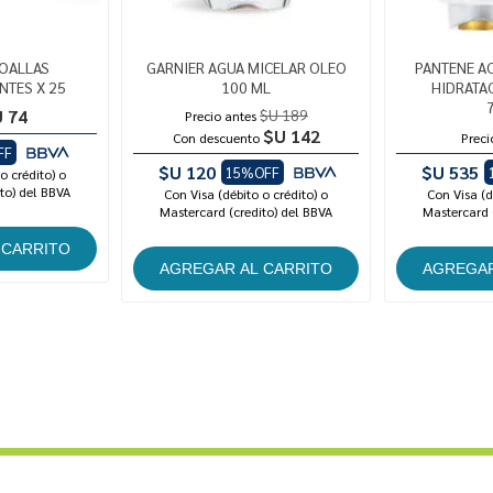
TOALLAS
GARNIER AGUA MICELAR OLEO
PANTENE A
TES X 25
100 ML
HIDRATA
 74
$U 189
Precio antes
$U 142
Con descuento
Preci
FF
$U 120
$U 535
15%OFF
o crédito) o
to) del BBVA
Con Visa (débito o crédito) o
Con Visa (d
Mastercard (credito) del BBVA
Mastercard 