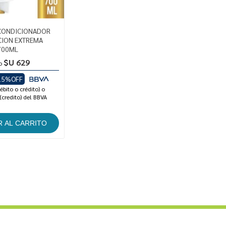
CONDICIONADOR
CION EXTREMA
700ML
$U 629
o
15%OFF
ébito o crédito) o
(credito) del BBVA