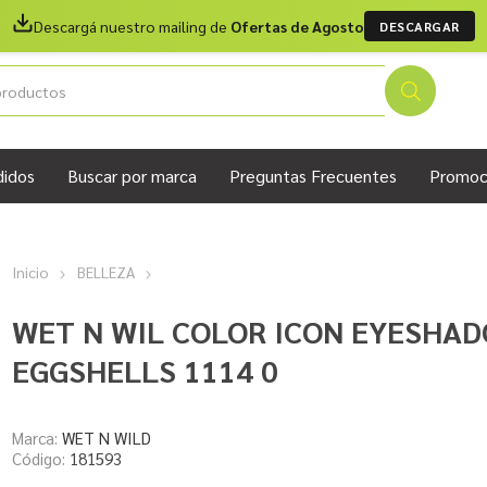
Descargá nuestro mailing de
Ofertas de Agosto
DESCARGAR
didos
Buscar por marca
Preguntas Frecuentes
Promoc
Inicio
BELLEZA
WET N WIL COLOR ICON EYESHA
EGGSHELLS 1114 0
Marca:
WET N WILD
Código:
181593