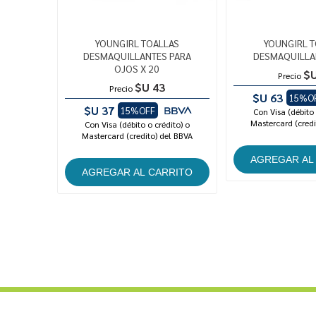
YOUNGIRL TOALLAS
YOUNGIRL 
DESMAQUILLANTES PARA
DESMAQUILLAN
OJOS X 20
$U
Precio
$U 43
Precio
$U 63
15%O
$U 37
15%OFF
Con Visa (débito 
Mastercard (credi
Con Visa (débito o crédito) o
Mastercard (credito) del BBVA