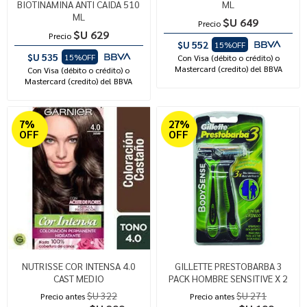
BIOTINAMINA ANTI CAIDA 510
ML
ML
$U 649
Precio
$U 629
Precio
$U 552
15%OFF
$U 535
15%OFF
Con Visa (débito o crédito) o
Mastercard (credito) del BBVA
Con Visa (débito o crédito) o
Mastercard (credito) del BBVA
7%
27%
OFF
OFF
NUTRISSE COR INTENSA 4.0
GILLETTE PRESTOBARBA 3
CAST MEDIO
PACK HOMBRE SENSITIVE X 2
$U 322
$U 271
Precio antes
Precio antes