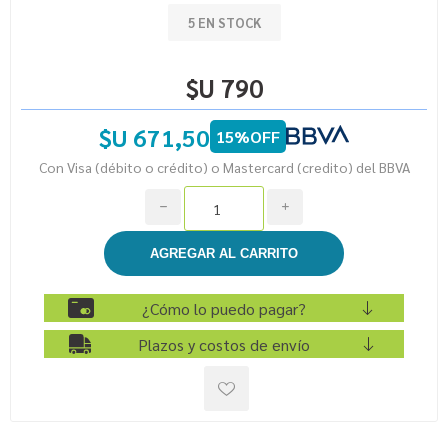
5 EN STOCK
$U 790
$U 671,50
15%OFF
Con Visa (débito o crédito) o Mastercard (credito) del BBVA
h
i
¿Cómo lo puedo pagar?
Plazos y costos de envío