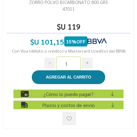
ZORRO POLVO BICARBONATO 800 GRS
47011
$U 119
$U 101,15
15%OFF
Con Visa (débito o crédito) o Mastercard (credito) del BBVA
h
i
¿Cómo lo puedo pagar?
Plazos y costos de envío