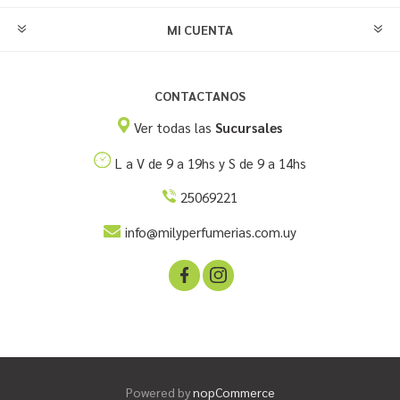
MI CUENTA
CONTACTANOS
Ver todas las
Sucursales
L a V de 9 a 19hs y S de 9 a 14hs
25069221
info@milyperfumerias.com.uy
Powered by
nopCommerce