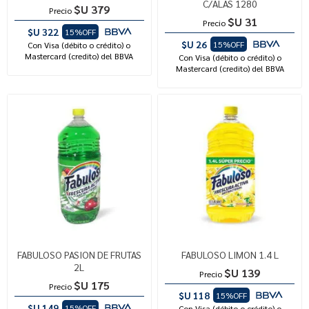
C/ALAS 1280
$U 379
Precio
$U 31
Precio
$U 322
15%OFF
$U 26
15%OFF
Con Visa (débito o crédito) o
Mastercard (credito) del BBVA
Con Visa (débito o crédito) o
Mastercard (credito) del BBVA
FABULOSO PASION DE FRUTAS
FABULOSO LIMON 1.4 L
2L
$U 139
Precio
$U 175
Precio
$U 118
15%OFF
$U 149
15%OFF
Con Visa (débito o crédito) o