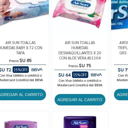
AIR SUN TOALLAS
AIR SUN TOALLAS
AIRS
HUMEDAS BABY X 72 CON
HUMEDAS
TRIP
TAPA
DESMAQUILLANTES X 20
GRS 
CON ALOE VERA AS1104
$U 85
Precio
$U 75
Precio
$U 72
$U 7
15%OFF
$U 64
15%OFF
Con Visa (débito o crédito) o
Con Vi
astercard (credito) del BBVA
Masterc
Con Visa (débito o crédito) o
Mastercard (credito) del BBVA