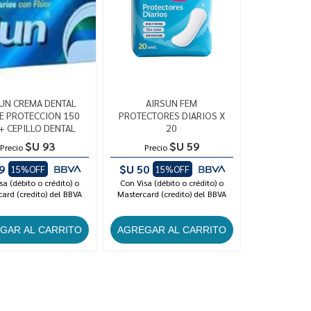
UN CREMA DENTAL
AIRSUN FEM
LE PROTECCION 150
PROTECTORES DIARIOS X
+ CEPILLO DENTAL
20
$U 93
$U 59
Precio
Precio
9
$U 50
15%OFF
15%OFF
sa (débito o crédito) o
Con Visa (débito o crédito) o
ard (credito) del BBVA
Mastercard (credito) del BBVA