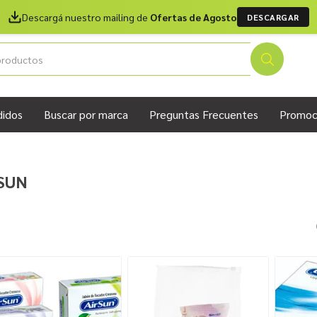
Descargá nuestro mailing de
Ofertas de Agosto
DESCARGAR
didos
Buscar por marca
Preguntas Frecuentes
Promoc
 SUN