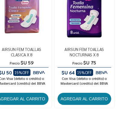
AIRSUN FEM TOALLAS
AIRSUN FEM TOALLAS
CLASICA X 8
NOCTURNAS X 8
$U 59
$U 75
Precio
Precio
$U 50
$U 64
15%OFF
15%OFF
Con Visa (débito o crédito) o
Con Visa (débito o crédito) o
astercard (credito) del BBVA
Mastercard (credito) del BBVA