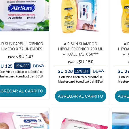
AIR SUN PAPEL HIGIENICO
AIR SUN SHAMPOO
AI
HUMEDO X 72 UNIDADES
HIPOALERGENICO 200 ML
HIPOA
+ TOALLITAS X 50***
+ T
$U 147
Precio
$U 150
Precio
$U 125
15%OFF
$U 128
$U 2
15%OFF
Con Visa (débito o crédito) o
astercard (credito) del BBVA
Con Visa (débito o crédito) o
Con Vi
Mastercard (credito) del BBVA
Masterc