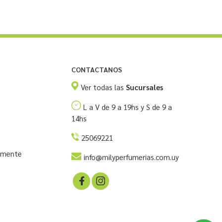
CONTACTANOS
Ver todas las
Sucursales
L a V de 9 a 19hs y S de 9 a
14hs
25069221
temente
info@milyperfumerias.com.uy