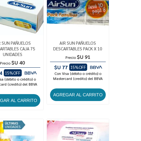
R SUN PAÑUELOS
AIR SUN PAÑUELOS
ARTABLES CAJA 75
DESCARTABLES PACK X 10
UNIDADES
$U 91
Precio
$U 40
Precio
$U 77
15%OFF
4
15%OFF
Con Visa (débito o crédito) o
Mastercard (credito) del BBVA
sa (débito o crédito) o
ard (credito) del BBVA