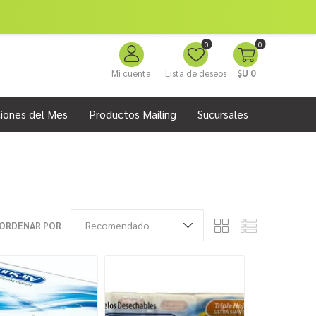
0
0
Mi cuenta
Lista de deseos
$U 0
iones del Mes
Productos Mailing
Sucursales
ORDENAR POR