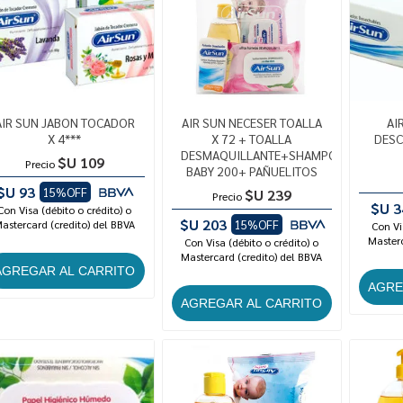
AIR SUN JABON TOCADOR
AIR SUN NECESER TOALLA
AI
X 4***
X 72 + TOALLA
DESC
DESMAQUILLANTE+SHAMPOO
$U 109
Precio
BABY 200+ PAÑUELITOS
$U 93
15%OFF
$U 239
Precio
$U 3
Con Visa (débito o crédito) o
$U 203
astercard (credito) del BBVA
15%OFF
Con Vi
Masterc
Con Visa (débito o crédito) o
Mastercard (credito) del BBVA