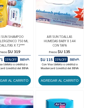
R SUN SHAMPOO
AIR SUN TOALLAS
LERGENICO 750 ML
HUMEDAS BABY X 144
OALLITAS X 72***
CON TAPA
$U 319
$U 135
Precio
Precio
71
$U 115
15%OFF
15%OFF
sa (débito o crédito) o
Con Visa (débito o crédito) o
ard (credito) del BBVA
Mastercard (credito) del BBVA