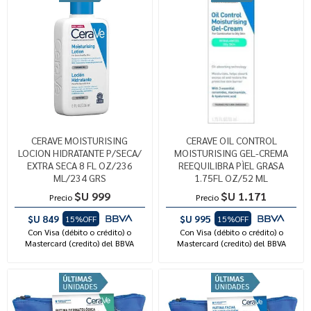
CERAVE MOISTURISING
CERAVE OIL CONTROL
LOCION HIDRATANTE P/SECA/
MOISTURISING GEL-CREMA
EXTRA SECA 8 FL OZ/236
REEQUILIBRA PÌEL GRASA
ML/234 GRS
1.75FL OZ/52 ML
$U 999
$U 1.171
Precio
Precio
$U 849
$U 995
15%OFF
15%OFF
Con Visa (débito o crédito) o
Con Visa (débito o crédito) o
Mastercard (credito) del BBVA
Mastercard (credito) del BBVA