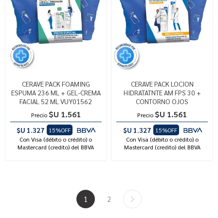
CERAVE PACK FOAMING
CERAVE PACK LOCION
ESPUMA 236 ML + GEL-CREMA
HIDRATATNTE AM FPS 30 +
FACIAL 52 ML VUY01562
CONTORNO OJOS
$U 1.561
$U 1.561
Precio
Precio
$U 1.327
$U 1.327
15%OFF
15%OFF
Con Visa (débito o crédito) o
Con Visa (débito o crédito) o
Mastercard (credito) del BBVA
Mastercard (credito) del BBVA
1
2