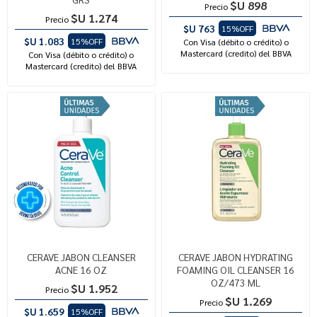
$U 898
Precio
$U 1.274
Precio
$U 763
15%OFF
$U 1.083
15%OFF
Con Visa (débito o crédito) o
Mastercard (credito) del BBVA
Con Visa (débito o crédito) o
Mastercard (credito) del BBVA
CERAVE JABON CLEANSER
CERAVE JABON HYDRATING
ACNE 16 OZ
FOAMING OIL CLEANSER 16
OZ/473 ML
$U 1.952
Precio
$U 1.269
Precio
$U 1.659
15%OFF