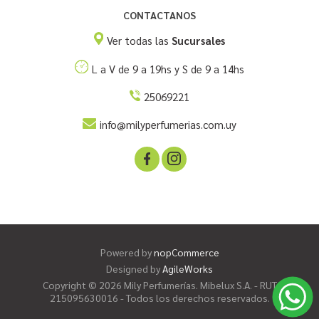
CONTACTANOS
Ver todas las
Sucursales
L a V de 9 a 19hs y S de 9 a 14hs
25069221
info@milyperfumerias.com.uy
Powered by
nopCommerce
Designed by
AgileWorks
Copyright © 2026 Mily Perfumerías. Mibelux S.A. - RUT
215095630016 - Todos los derechos reservados.