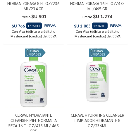
NORMAL/GRASA 8 FL OZ/236
NORMAL/GRASA 16 FL OZ/473
ML/234 GR
ML/465 GR
$U 901
$U 1.274
Precio
Precio
$U 766
$U 1.083
15%OFF
15%OFF
Con Visa (débito o crédito) o
Con Visa (débito o crédito) o
Mastercard (credito) del BBVA
Mastercard (credito) del BBVA
CERAVE HYDRATANTE
CERAVE HYDRATING CLEANSER
CLEANSER PIEL NORMAL A
LIMPIADOR HIDRATANTE 8
SECA 16 FL OZ/473 ML/ 465
OZ/236ML
GRS