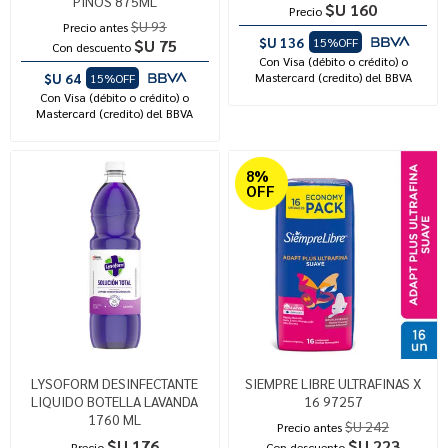
PINOS 875ML
$U 160
Precio
$U 93
Precio antes
$U 136
15%OFF
$U 75
Con descuento
Con Visa (débito o crédito) o
$U 64
Mastercard (credito) del BBVA
15%OFF
Con Visa (débito o crédito) o
Mastercard (credito) del BBVA
8%
OFF
LYSOFORM DESINFECTANTE
SIEMPRE LIBRE ULTRAFINAS X
LIQUIDO BOTELLA LAVANDA
16 97257
1760 ML
$U 242
Precio antes
$U 176
$U 223
Precio
Con descuento