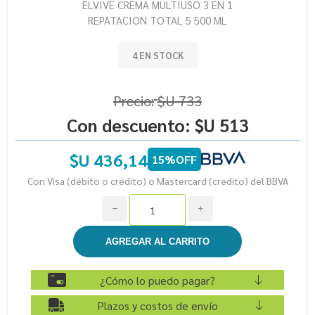
ELVIVE CREMA MULTIUSO 3 EN 1
REPATACION TOTAL 5 500 ML
4 EN STOCK
Precio:
$U 733
Con descuento:
$U 513
$U 436,14
15%OFF
Con Visa (débito o crédito) o Mastercard (credito) del BBVA
h
i
¿Cómo lo puedo pagar?
Plazos y costos de envío