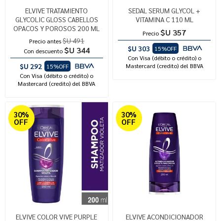
ELVIVE TRATAMIENTO
SEDAL SERUM GLYCOL +
GLYCOLIC GLOSS CABELLOS
VITAMINA C 110 ML
OPACOS Y POROSOS 200 ML
$U 357
Precio
$U 491
Precio antes
$U 303
15%OFF
$U 344
Con descuento
Con Visa (débito o crédito) o
$U 292
Mastercard (credito) del BBVA
15%OFF
Con Visa (débito o crédito) o
Mastercard (credito) del BBVA
30%
30%
OFF
OFF
ELVIVE COLOR VIVE PURPLE
ELVIVE ACONDICIONADOR