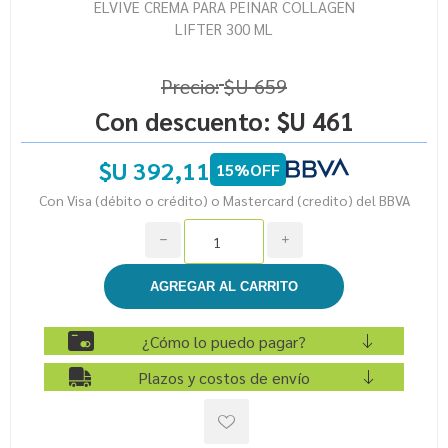
ELVIVE CREMA PARA PEINAR COLLAGEN
LIFTER 300 ML
Precio:
$U 659
Con descuento:
$U 461
$U 392,11
15%OFF
Con Visa (débito o crédito) o Mastercard (credito) del BBVA
h
i
¿Cómo lo puedo pagar?
Plazos y costos de envío