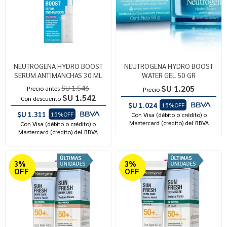
NEUTROGENA HYDRO BOOST
NEUTROGENA HYDRO BOOST
SERUM ANTIMANCHAS 30 ML
WATER GEL 50 GR
$U 1.546
$U 1.205
Precio antes
Precio
$U 1.542
Con descuento
$U 1.024
15%OFF
$U 1.311
15%OFF
Con Visa (débito o crédito) o
Mastercard (credito) del BBVA
Con Visa (débito o crédito) o
Mastercard (credito) del BBVA
3%
3%
OFF
OFF