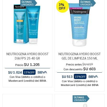
3%
OFF
NEUTROGENA HYDRO BOOST
NEUTROGENA HYDRO BOOST
DIA FPS 25 40 GR
GEL DE LIMPIEZA 150 ML
$U 1.205
$U 619
Precio antes
Precio
$U 603
Con descuento
$U 1.024
15%OFF
$U 513
15%OFF
Con Visa (débito o crédito) o
Mastercard (credito) del BBVA
Con Visa (débito o crédito) o
Mastercard (credito) del BBVA