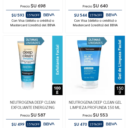
$U 698
$U 640
Precio
Precio
$U 593
$U 544
15%OFF
15%OFF
Con Visa (débito o crédito) o
Con Visa (débito o crédito) o
Mastercard (credito) del BBVA
Mastercard (credito) del BBVA
NEUTROGENA DEEP CLEAN
NEUTROGENA DEEP CLEAN GEL
EXFOLIANTE ENERGIZING
LIMPIEZA PROFUNDA 150 ML
$U 587
$U 553
Precio
Precio
$U 499
$U 470
15%OFF
15%OFF