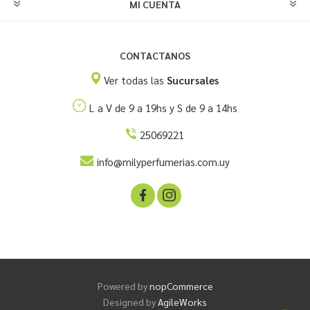
MI CUENTA
CONTACTANOS
Ver todas las
Sucursales
L a V de 9 a 19hs y S de 9 a 14hs
25069221
info@milyperfumerias.com.uy
Powered by
nopCommerce
Designed by
AgileWorks