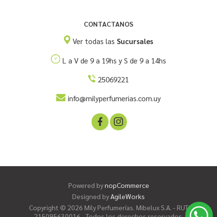
CONTACTANOS
Ver todas las
Sucursales
L a V de 9 a 19hs y S de 9 a 14hs
25069221
info@milyperfumerias.com.uy
Powered by
nopCommerce
Designed by
AgileWorks
Copyright © 2026 Mily Perfumerías. Mibelux S.A. - RUT
215095630016 - Todos los derechos reservados.