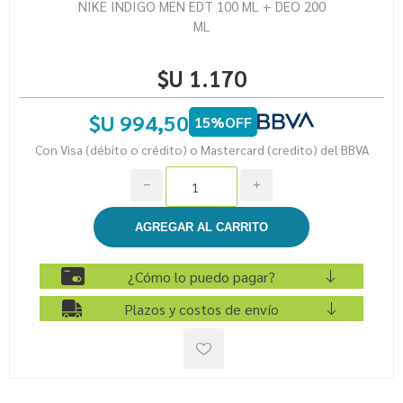
NIKE INDIGO MEN EDT 100 ML + DEO 200
ML
$U 1.170
$U 994,50
15%OFF
Con Visa (débito o crédito) o Mastercard (credito) del BBVA
h
i
¿Cómo lo puedo pagar?
Plazos y costos de envío