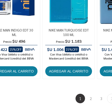
KE MAN INDIGO EDT 30
NIKE MAN TURQUOISE EDT
NIKE 
ML
100 ML
$U 496
$U 1.183
Precio
Precio
P
 422
$U 1.006
$U 1.
15%OFF
15%OFF
 Visa (débito o crédito) o
Con Visa (débito o crédito) o
Con V
ercard (credito) del BBVA
Mastercard (credito) del BBVA
Master
1
2
3