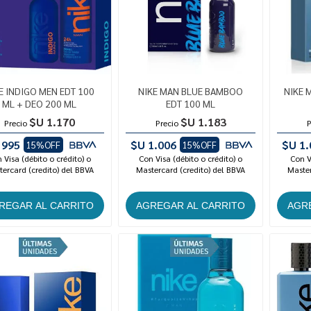
E INDIGO MEN EDT 100
NIKE MAN BLUE BAMBOO
NIKE 
ML + DEO 200 ML
EDT 100 ML
$U 1.170
$U 1.183
Precio
Precio
P
 995
$U 1.006
$U 1.
15%OFF
15%OFF
 Visa (débito o crédito) o
Con Visa (débito o crédito) o
Con V
ercard (credito) del BBVA
Mastercard (credito) del BBVA
Master