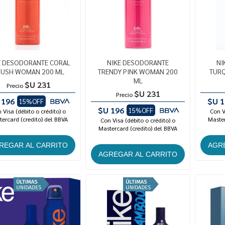
E DESODORANTE CORAL
NIKE DESODORANTE
NI
RUSH WOMAN 200 ML
TRENDY PINK WOMAN 200
TURQ
ML
$U 231
Precio
$U 231
Precio
 196
$U 1
15%OFF
$U 196
15%OFF
 Visa (débito o crédito) o
Con V
ercard (credito) del BBVA
Master
Con Visa (débito o crédito) o
Mastercard (credito) del BBVA