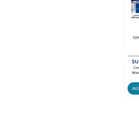
NI
$U
Con
Mast