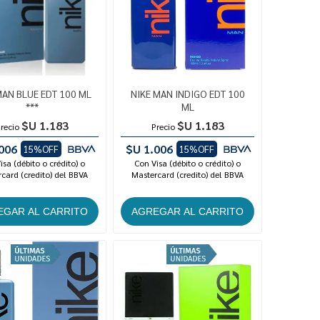
MAN BLUE EDT 100 ML
NIKE MAN INDIGO EDT 100
***
ML
$U 1.183
$U 1.183
recio
Precio
006
$U 1.006
15%OFF
15%OFF
isa (débito o crédito) o
Con Visa (débito o crédito) o
card (credito) del BBVA
Mastercard (credito) del BBVA