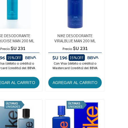
KE DESODORANTE
NIKE DESODORANTE
UOISE MAN 200 ML
VIRALBLUE MAN 200 ML
$U 231
$U 231
Precio
Precio
96
$U 196
15%OFF
15%OFF
isa (débito o crédito) o
Con Visa (débito o crédito) o
card (credito) del BBVA
Mastercard (credito) del BBVA