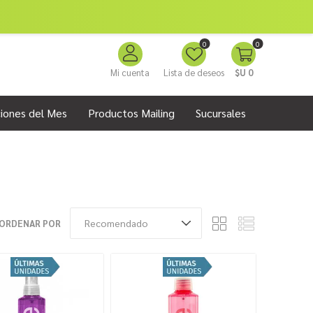
0
0
Mi cuenta
Lista de deseos
$U 0
iones del Mes
Productos Mailing
Sucursales
ORDENAR POR