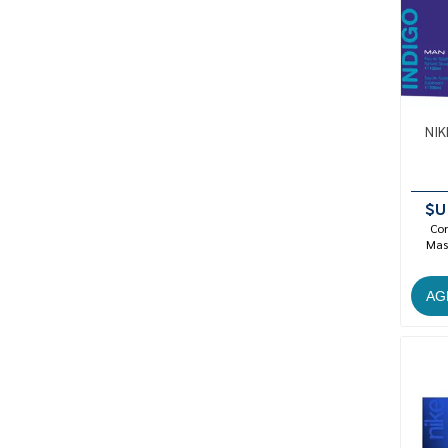
NIK
$U
Con
Mast