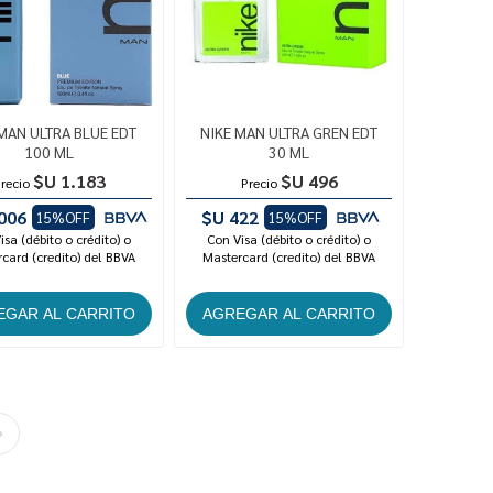
MAN ULTRA BLUE EDT
NIKE MAN ULTRA GREN EDT
100 ML
30 ML
$U 1.183
$U 496
recio
Precio
006
$U 422
15%OFF
15%OFF
isa (débito o crédito) o
Con Visa (débito o crédito) o
card (credito) del BBVA
Mastercard (credito) del BBVA