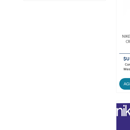
NIK
C
$U
Con
Mast