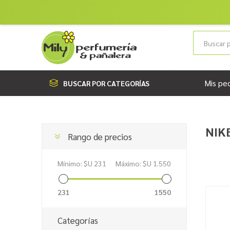
Mis pe
BUSCAR POR CATEGORÍAS
NIK
Rango de precios
Mínimo:
$U 231
Máximo:
$U 1.550
231
1550
Categorías