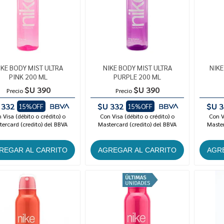
IKE BODY MIST ULTRA
NIKE BODY MIST ULTRA
NIK
PINK 200 ML
PURPLE 200 ML
$U 390
$U 390
Precio
Precio
 332
$U 332
$U 3
15%OFF
15%OFF
 Visa (débito o crédito) o
Con Visa (débito o crédito) o
Con V
ercard (credito) del BBVA
Mastercard (credito) del BBVA
Master