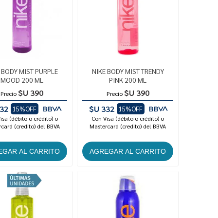
 BODY MIST PURPLE
NIKE BODY MIST TRENDY
MOOD 200 ML
PINK 200 ML
$U 390
$U 390
Precio
Precio
32
$U 332
15%OFF
15%OFF
isa (débito o crédito) o
Con Visa (débito o crédito) o
card (credito) del BBVA
Mastercard (credito) del BBVA