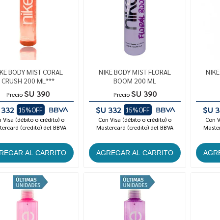
KE BODY MIST CORAL
NIKE BODY MIST FLORAL
NIKE
CRUSH 200 ML***
BOOM 200 ML
$U 390
$U 390
Precio
Precio
 332
$U 332
$U 3
15%OFF
15%OFF
 Visa (débito o crédito) o
Con Visa (débito o crédito) o
Con V
ercard (credito) del BBVA
Mastercard (credito) del BBVA
Master