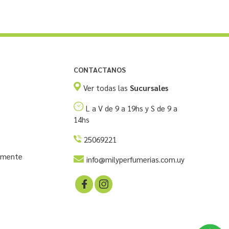
CONTACTANOS
Ver todas las
Sucursales
L a V de 9 a 19hs y S de 9 a
14hs
25069221
temente
info@milyperfumerias.com.uy