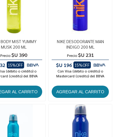
E BODY MIST YUMMY
NIKE DESODORANTE MAN
MUSK 200 ML
INDIGO 200 ML
$U 390
$U 231
Precio
Precio
32
$U 196
15%OFF
15%OFF
isa (débito o crédito) o
Con Visa (débito o crédito) o
card (credito) del BBVA
Mastercard (credito) del BBVA