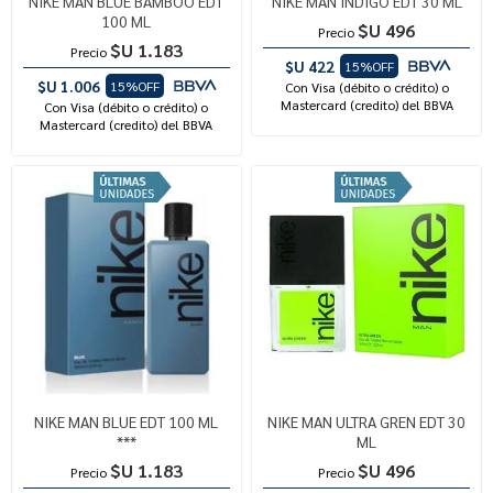
NIKE MAN BLUE BAMBOO EDT
NIKE MAN INDIGO EDT 30 ML
100 ML
$U 496
Precio
$U 1.183
Precio
$U 422
15%OFF
$U 1.006
15%OFF
Con Visa (débito o crédito) o
Mastercard (credito) del BBVA
Con Visa (débito o crédito) o
Mastercard (credito) del BBVA
NIKE MAN BLUE EDT 100 ML
NIKE MAN ULTRA GREN EDT 30
***
ML
$U 1.183
$U 496
Precio
Precio