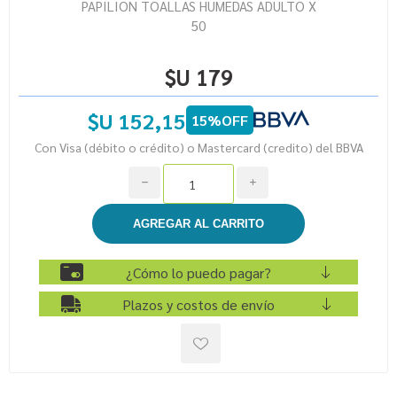
PAPILION TOALLAS HUMEDAS ADULTO X
50
$U 179
$U 152,15
15%OFF
Con Visa (débito o crédito) o Mastercard (credito) del BBVA
h
i
¿Cómo lo puedo pagar?
Plazos y costos de envío