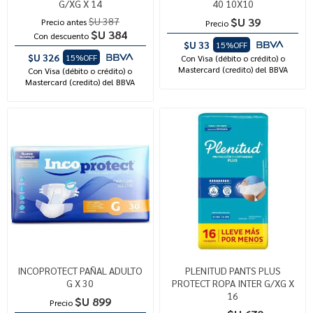
G/XG X 14
40 10X10
$U 387
$U 39
Precio antes
Precio
$U 384
Con descuento
$U 33
15%OFF
$U 326
15%OFF
Con Visa (débito o crédito) o
Mastercard (credito) del BBVA
Con Visa (débito o crédito) o
Mastercard (credito) del BBVA
INCOPROTECT PAÑAL ADULTO
PLENITUD PANTS PLUS
G X 30
PROTECT ROPA INTER G/XG X
16
$U 899
Precio