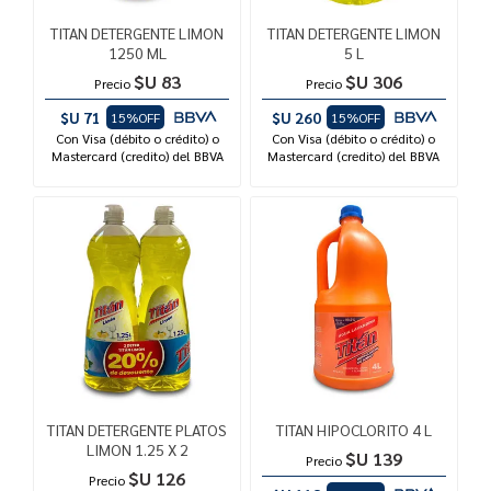
TITAN DETERGENTE LIMON
TITAN DETERGENTE LIMON
1250 ML
5 L
$U 83
$U 306
Precio
Precio
$U 71
$U 260
15%OFF
15%OFF
Con Visa (débito o crédito) o
Con Visa (débito o crédito) o
Mastercard (credito) del BBVA
Mastercard (credito) del BBVA
TITAN DETERGENTE PLATOS
TITAN HIPOCLORITO 4 L
LIMON 1.25 X 2
$U 139
Precio
$U 126
Precio