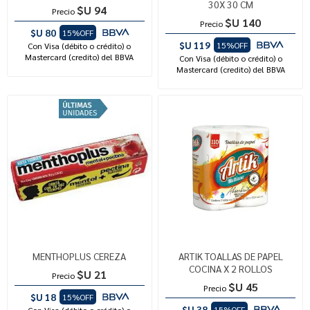
30X 30 CM
$U 94
Precio
$U 140
Precio
$U 80
15%OFF
$U 119
15%OFF
Con Visa (débito o crédito) o
Mastercard (credito) del BBVA
Con Visa (débito o crédito) o
Mastercard (credito) del BBVA
MENTHOPLUS CEREZA
ARTIK TOALLAS DE PAPEL
COCINA X 2 ROLLOS
$U 21
Precio
$U 45
Precio
$U 18
15%OFF
$U 38
15%OFF
Con Visa (débito o crédito) o