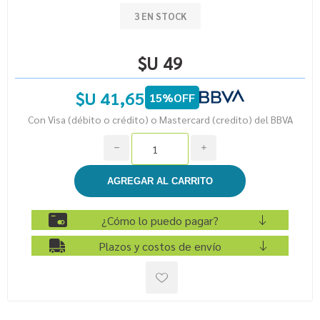
3 EN STOCK
$U 49
$U 41,65
15%OFF
Con Visa (débito o crédito) o Mastercard (credito) del BBVA
h
i
¿Cómo lo puedo pagar?
Plazos y costos de envío