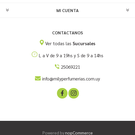
MI CUENTA
CONTACTANOS
Ver todas las
Sucursales
L a V de 9 a 19hs y S de 9 a 14hs
25069221
info@milyperfumerias.com.uy
Powered by
nopCommerce