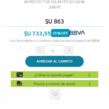
VN PROTECTOR SOLAR FPS 50 120 ML
208970
$U 863
$U 733,55
15%OFF
Con Visa (débito o crédito) o Mastercard (credito) del BBVA
h
i
¿Cómo lo puedo pagar?
Plazos y costos de envío