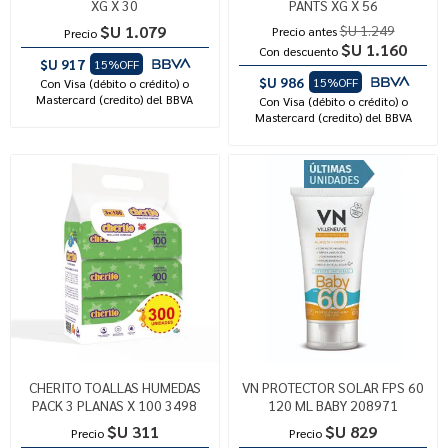
XG X 30
PANTS XG X 56
$U 1.079
$U 1.249
Precio antes
Precio
$U 1.160
Con descuento
$U 917
15%OFF
$U 986
15%OFF
Con Visa (débito o crédito) o
Mastercard (credito) del BBVA
Con Visa (débito o crédito) o
Mastercard (credito) del BBVA
CHERITO TOALLAS HUMEDAS
VN PROTECTOR SOLAR FPS 60
PACK 3 PLANAS X 100 3498
120 ML BABY 208971
$U 311
$U 829
Precio
Precio