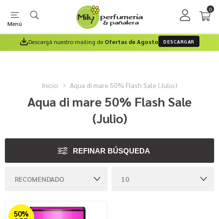
0
Menú
Descargá nuestro mailing de
Ofertas de Agosto
DESCARGAR
Inicio
Aqua di mare 50% Flash Sale (Julio)
Aqua di mare 50% Flash Sale
(Julio)
REFINAR BÚSQUEDA
50%