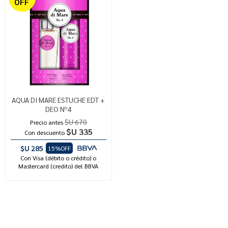
OFF
AQUA DI MARE ESTUCHE EDT +
DEO Nº4
$U 670
Precio antes
$U 335
Con descuento
$U 285
15%OFF
Con Visa (débito o crédito) o
Mastercard (credito) del BBVA