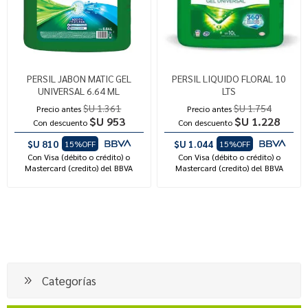
PERSIL JABON MATIC GEL
PERSIL LIQUIDO FLORAL 10
UNIVERSAL 6.64 ML
LTS
$U 1.361
$U 1.754
Precio antes
Precio antes
$U 953
$U 1.228
Con descuento
Con descuento
$U 810
$U 1.044
15%OFF
15%OFF
Con Visa (débito o crédito) o
Con Visa (débito o crédito) o
Mastercard (credito) del BBVA
Mastercard (credito) del BBVA
Categorías