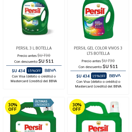
PERSIL 3 L BOTELLA
PERSIL GEL COLOR VIVOS 3
LTS BOTELLA
$U 730
Precio antes
$U 511
$U 730
Precio antes
Con descuento
$U 511
Con descuento
$U 434
15%OFF
$U 434
15%OFF
Con Visa (débito o crédito) o
Mastercard (credito) del BBVA
Con Visa (débito o crédito) o
Mastercard (credito) del BBVA
30%
30%
OFF
OFF