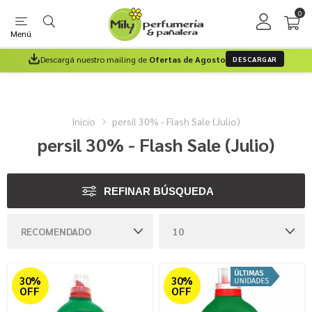
0
Menú
Descargá nuestro mailing de
Ofertas de Agosto
DESCARGAR
Inicio
persil 30% - Flash Sale (Julio)
persil 30% - Flash Sale (Julio)
REFINAR BÚSQUEDA
30%
30%
OFF
OFF