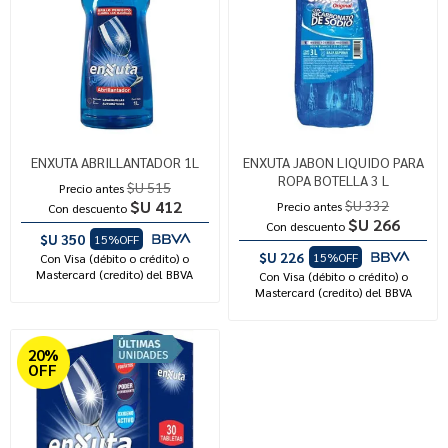
ENXUTA ABRILLANTADOR 1L
ENXUTA JABON LIQUIDO PARA
ROPA BOTELLA 3 L
$U 515
Precio antes
$U 412
$U 332
Precio antes
Con descuento
$U 266
Con descuento
$U 350
15%OFF
$U 226
15%OFF
Con Visa (débito o crédito) o
Mastercard (credito) del BBVA
Con Visa (débito o crédito) o
Mastercard (credito) del BBVA
20%
OFF