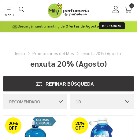
0
Menú
Descargá nuestro mailing de
Ofertas de Agosto
DESCARGAR
Inicio
Promociones del Mes
enxuta 20% (Agosto)
enxuta 20% (Agosto)
REFINAR BÚSQUEDA
20%
20%
OFF
OFF