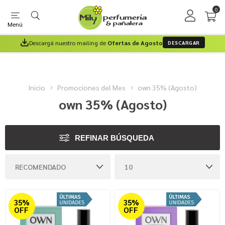
0
Menú
Descargá nuestro mailing de
Ofertas de Agosto
DESCARGAR
Inicio
Promociones del Mes
own 35% (Agosto)
own 35% (Agosto)
REFINAR BÚSQUEDA
35%
35%
OFF
OFF