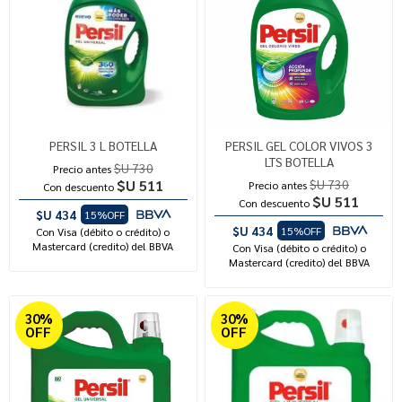
PERSIL 3 L BOTELLA
PERSIL GEL COLOR VIVOS 3
LTS BOTELLA
$U 730
Precio antes
$U 511
$U 730
Precio antes
Con descuento
$U 511
Con descuento
$U 434
15%OFF
$U 434
15%OFF
Con Visa (débito o crédito) o
Mastercard (credito) del BBVA
Con Visa (débito o crédito) o
Mastercard (credito) del BBVA
30%
30%
OFF
OFF