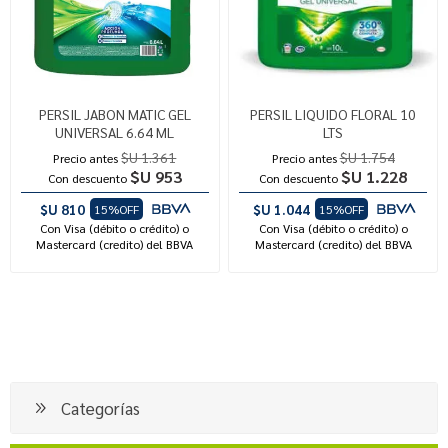
PERSIL JABON MATIC GEL
PERSIL LIQUIDO FLORAL 10
UNIVERSAL 6.64 ML
LTS
$U 1.361
$U 1.754
Precio antes
Precio antes
$U 953
$U 1.228
Con descuento
Con descuento
$U 810
$U 1.044
15%OFF
15%OFF
Con Visa (débito o crédito) o
Con Visa (débito o crédito) o
Mastercard (credito) del BBVA
Mastercard (credito) del BBVA
Categorías