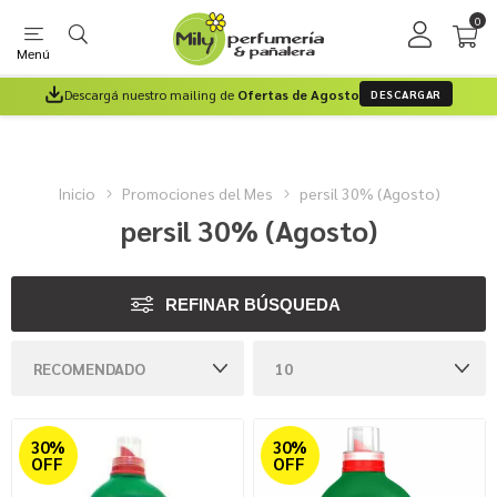
0
Menú
Descargá nuestro mailing de
Ofertas de Agosto
DESCARGAR
Inicio
Promociones del Mes
persil 30% (Agosto)
persil 30% (Agosto)
REFINAR BÚSQUEDA
30%
30%
OFF
OFF